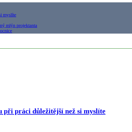
i myslíte
ený mlýn projektanta
mocnice
ři práci důležitější než si myslíte