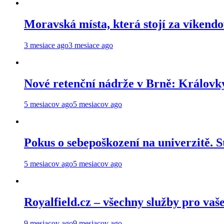
Moravská místa, která stojí za víkendo
3 mesiace ago
3 mesiace ago
Nové retenční nádrže v Brně: Královky
5 mesiacov ago
5 mesiacov ago
Pokus o sebepoškození na univerzitě. 
5 mesiacov ago
5 mesiacov ago
Royalfield.cz – všechny služby pro vaš
9 mesiacov ago
9 mesiacov ago