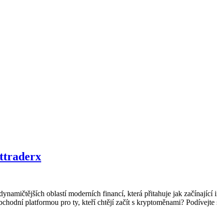
ttraderx
namičtějších oblastí moderních financí, která přitahuje jak začínajíc
obchodní platformou pro ty, kteří chtějí začít s kryptoměnami? Podívej