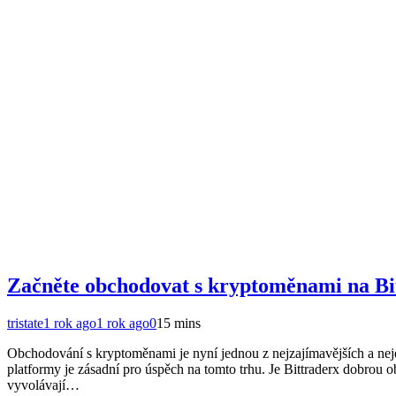
Začněte obchodovat s kryptoměnami na Bi
tristate
1 rok ago
1 rok ago
0
15 mins
Obchodování s kryptoměnami je nyní jednou z nejzajímavějších a nejdy
platformy je zásadní pro úspěch na tomto trhu. Je Bittraderx dobrou 
vyvolávají…