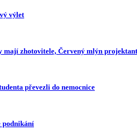
vý výlet
 mají zhotovitele, Červený mlýn projektan
Studenta převezli do nemocnice
e podnikání