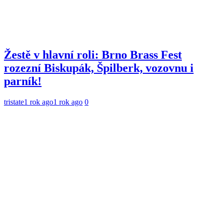
Žestě v hlavní roli: Brno Brass Fest
rozezní Biskupák, Špilberk, vozovnu i
parník!
tristate
1 rok ago
1 rok ago
0