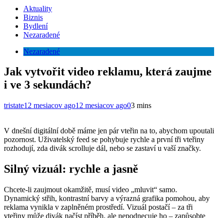
Aktuality
Biznis
Bydlení
Nezaradené
Nezaradené
Jak vytvořit video reklamu, která zaujme
i ve 3 sekundách?
tristate
12 mesiacov ago
12 mesiacov ago
0
3 mins
V dnešní digitální době máme jen pár vteřin na to, abychom upoutali
pozornost. Uživatelský feed se pohybuje rychle a první tři vteřiny
rozhodují, zda divák scrolluje dál, nebo se zastaví u vaší značky.
Silný vizuál: rychle a jasně
Chcete-li zaujmout okamžitě, musí video „mluvit“ samo.
Dynamický střih, kontrastní barvy a výrazná grafika pomohou, aby
reklama vynikla v zaplněném prostředí. Vizuál postačí – za tři
vteřiny může divák načíst příběh, ale nepodnecuje ho – zapůsobte