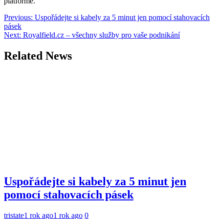
platformě.
Navigácia
Previous:
Uspořádejte si kabely za 5 minut jen pomocí stahovacích
pásek
v
Next:
Royalfield.cz – všechny služby pro vaše podnikání
článku
Related News
Uspořádejte si kabely za 5 minut jen
pomocí stahovacích pásek
tristate
1 rok ago
1 rok ago
0