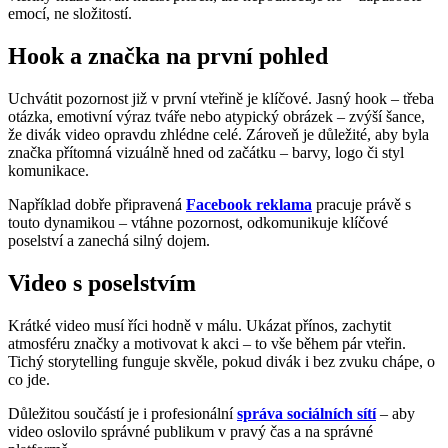
emocí, ne složitostí.
Hook a značka na první pohled
Uchvátit pozornost již v první vteřině je klíčové. Jasný hook – třeba
otázka, emotivní výraz tváře nebo atypický obrázek – zvýší šance,
že divák video opravdu zhlédne celé. Zároveň je důležité, aby byla
značka přítomná vizuálně hned od začátku – barvy, logo či styl
komunikace.
Například dobře připravená
Facebook reklama
pracuje právě s
touto dynamikou – vtáhne pozornost, odkomunikuje klíčové
poselství a zanechá silný dojem.
Video s poselstvím
Krátké video musí říci hodně v málu. Ukázat přínos, zachytit
atmosféru značky a motivovat k akci – to vše během pár vteřin.
Tichý storytelling funguje skvěle, pokud divák i bez zvuku chápe, o
co jde.
Důležitou součástí je i profesionální
správa sociálních sítí
– aby
video oslovilo správné publikum v pravý čas a na správné