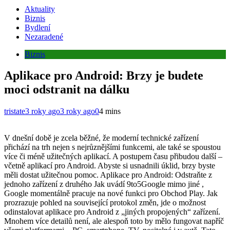
Aktuality
Biznis
Bydlení
Nezaradené
Biznis
Aplikace pro Android: Brzy je budete
moci odstranit na dálku
tristate
3 roky ago
3 roky ago
0
4 mins
V dnešní době je zcela běžné, že moderní technické zařízení
přichází na trh nejen s nejrůznějšími funkcemi, ale také se spoustou
více či méně užitečných aplikací. A postupem času přibudou další –
včetně aplikací pro Android. Abyste si usnadnili úklid, brzy byste
měli dostat užitečnou pomoc. Aplikace pro Android: Odstraňte z
jednoho zařízení z druhého Jak uvádí 9to5Google mimo jiné ,
Google momentálně pracuje na nové funkci pro Obchod Play. Jak
prozrazuje pohled na související protokol změn, jde o možnost
odinstalovat aplikace pro Android z „jiných propojených“ zařízení.
Mnohem více detailů není, ale alespoň toto by mělo fungovat napříč