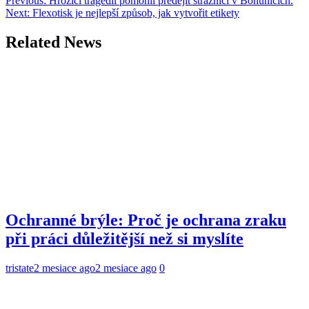
Navigácia
Previous:
Hrozící tragédii pomohli předejít strážníci v Bohunicích.
Next:
Flexotisk je nejlepší způsob, jak vytvořit etikety
v
článku
Related News
Ochranné brýle: Proč je ochrana zraku
při práci důležitější než si myslíte
tristate
2 mesiace ago
2 mesiace ago
0