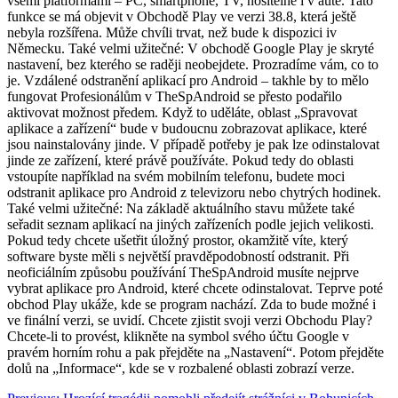
všemi platformami – PC, smartphone, TV, nositelné i v autě. Tato
funkce se má objevit v Obchodě Play ve verzi 38.8, která ještě
nebyla rozšířena. Může chvíli trvat, než bude k dispozici iv
Německu. Také velmi užitečné: V obchodě Google Play je skryté
nastavení, bez kterého se raději neobejdete. Prozradíme vám, co to
je. Vzdálené odstranění aplikací pro Android – takhle by to mělo
fungovat Profesionálům v TheSpAndroid se přesto podařilo
aktivovat možnost předem. Když to uděláte, oblast „Spravovat
aplikace a zařízení“ bude v budoucnu zobrazovat aplikace, které
jsou nainstalovány jinde. V případě potřeby je pak lze odinstalovat
jinde ze zařízení, které právě používáte. Pokud tedy do oblasti
vstoupíte například na svém mobilním telefonu, budete moci
odstranit aplikace pro Android z televizoru nebo chytrých hodinek.
Také velmi užitečné: Na základě aktuálního stavu můžete také
seřadit seznam aplikací na jiných zařízeních podle jejich velikosti.
Pokud tedy chcete ušetřit úložný prostor, okamžitě víte, který
software byste měli s největší pravděpodobností odstranit. Při
neoficiálním způsobu používání TheSpAndroid musíte nejprve
vybrat aplikace pro Android, které chcete odinstalovat. Teprve poté
obchod Play ukáže, kde se program nachází. Zda to bude možné i
ve finální verzi, se uvidí. Chcete zjistit svoji verzi Obchodu Play?
Chcete-li to provést, klikněte na symbol svého účtu Google v
pravém horním rohu a pak přejděte na „Nastavení“. Potom přejděte
dolů na „Informace“, kde se v rozbalené oblasti zobrazí verze.